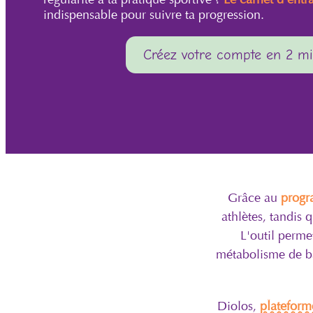
indispensable pour suivre ta progression.
Créez votre compte en 2 mi
Grâce au
progr
athlètes, tandis 
L'outil perme
métabolisme de ba
Diolos,
plateform