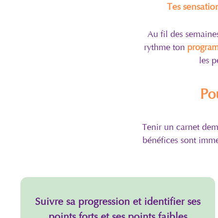
Tes sensatio
Au fil des semaine
rythme ton
program
les p
Po
Tenir un carnet de
bénéfices sont immen
Suivre sa progression et identifier ses
points forts et ses points faibles