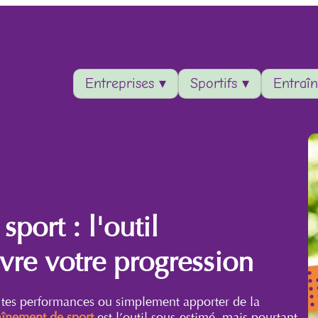
Entreprises ▾
Sportifs ▾
Entraîn
port : l'outil
vre votre progression
 tes performances ou simplement apporter de la
aînement de sport
est l’outil sous-estimé, mais pourtant