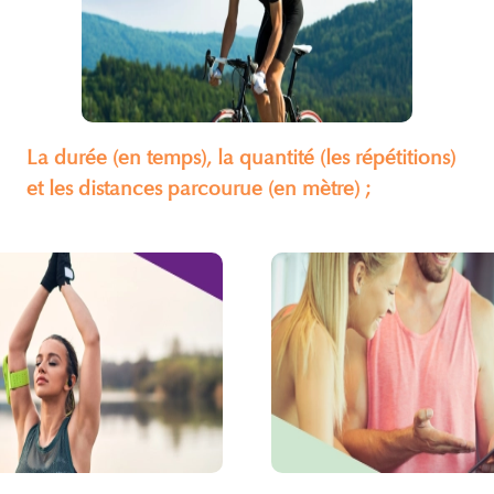
La durée (en temps), la quantité (les répétitions)
et les distances parcourue (en mètre)
;