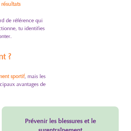
résultats
rd de référence qui
tionne, tu identifies
onter.
t ?
ent sportif
, mais les
incipaux avantages de
Prévenir les blessures et le
surentraînement