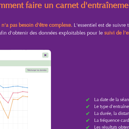
ment faire un carnet d'entraîneme
 n'a pas besoin d'être complexe.
L'essentiel est de suivre
afin d'obtenir des données exploitables pour le
suivi de l’
La date de la séan
Le type d'entraîne
La durée, la dista
La fréquence car
Les résultats obt