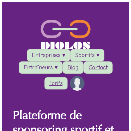
Entreprises ▾
Sportifs ▾
Entraîneurs ▾
Blog
Contact
Tarifs
Plateforme de
sponsoring sportif et